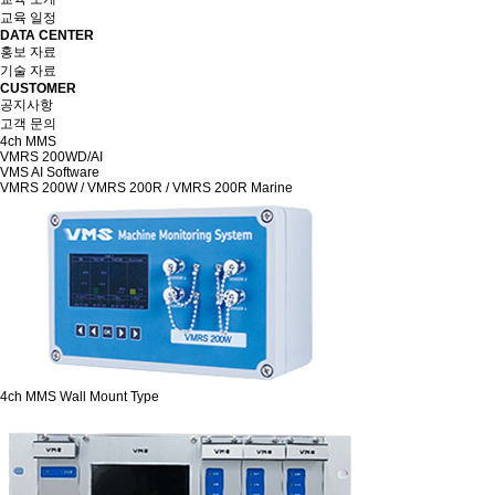
교육 일정
DATA CENTER
홍보 자료
기술 자료
CUSTOMER
공지사항
고객 문의
4ch MMS
VMRS 200WD/AI
VMS AI Software
VMRS 200W / VMRS 200R / VMRS 200R Marine
4ch MMS Wall Mount Type